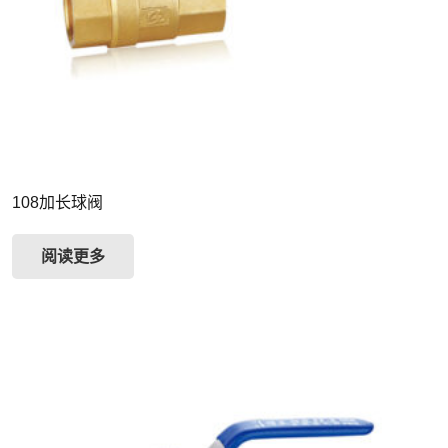
108加长球阀
阅读更多