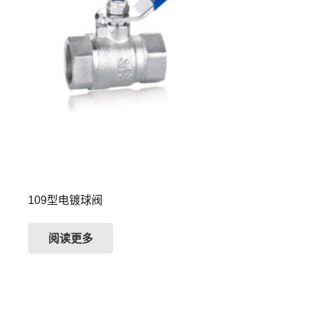
109型电镀球阀
阅读更多