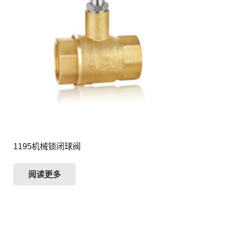
1195机械锁闭球阀
阅读更多