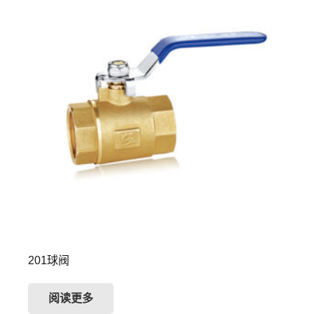
201球阀
阅读更多