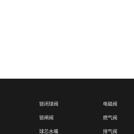
锁闭球阀
电磁阀
锁闸阀
燃气阀
球芯水嘴
排气阀