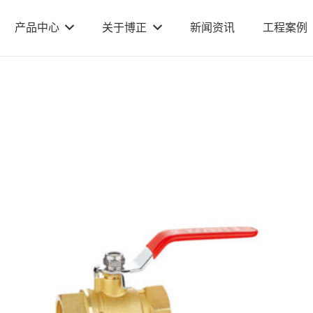
产品中心
关于博正
新闻资讯
工程案例