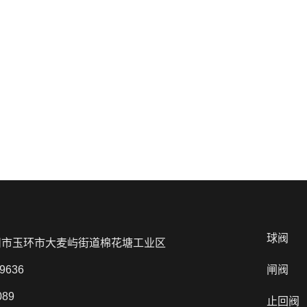
球阀
州市玉环市大麦屿街道棉花塘工业区
闸阀
9636
89
止回阀