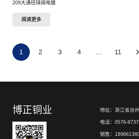
209大通径球阀电镀
阅读更多
文
1
2
3
4
…
11
章
分
页
博正铜业
地址：浙江省台
电话：0576-8737
销售：189661380