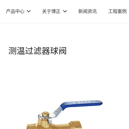
产品中心
关于博正
新闻资讯
工程案例
测温过滤器球阀