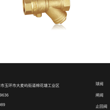
球阀
州市玉环市大麦屿街道棉花塘工业区
闸阀
9636
89
止回阀